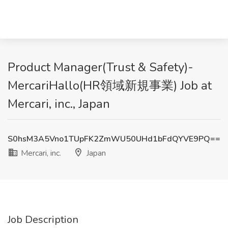
Product Manager(Trust & Safety)-
MercariHallo(HR領域新規事業) Job at
Mercari, inc., Japan
S0hsM3A5Vno1TUpFK2ZmWU50UHd1bFdQYVE9PQ==
Mercari, inc.
Japan
Job Description